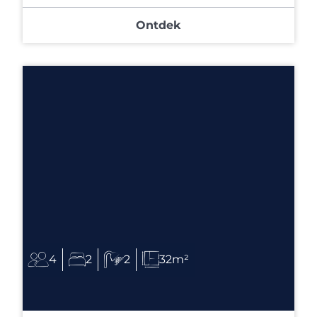
Ontdek
4
2
2
32m²