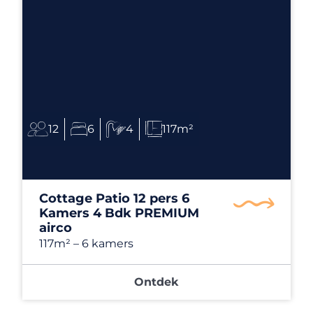
12
6
4
117m²
Cottage Patio 12 pers 6
Kamers 4 Bdk PREMIUM
airco
117m²
– 6 kamers
Ontdek