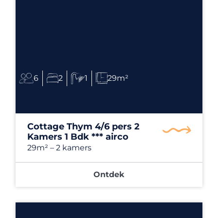
6
2
1
29m²
Cottage Thym 4/6 pers 2
Kamers 1 Bdk *** airco
29m²
– 2 kamers
Ontdek