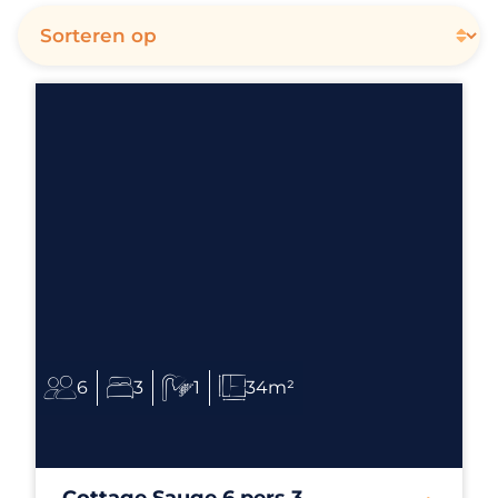
6
3
1
34m²
Cottage Sauge 6 pers 3