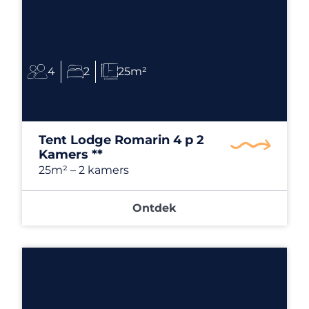
4
2
25m²
Tent Lodge Romarin 4 p 2
Kamers **
25m²
– 2 kamers
Ontdek