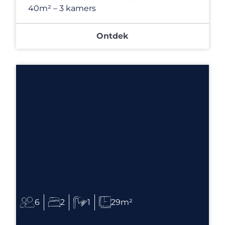
40m²
– 3 kamers
Ontdek
6
2
1
29m²