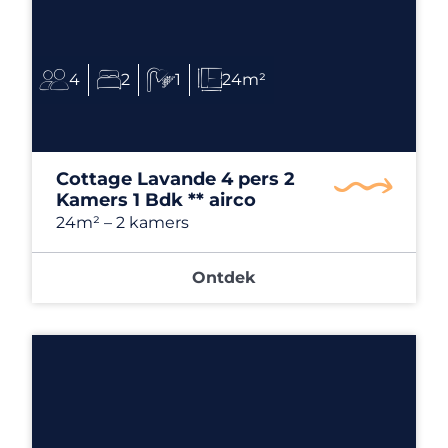
4
2
1
24m²
Cottage Lavande 4 pers 2
Kamers 1 Bdk ** airco
24m²
– 2 kamers
Ontdek