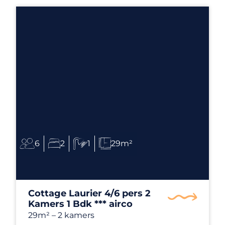
6
2
1
29m²
Cottage Laurier 4/6 pers 2
Kamers 1 Bdk *** airco
29m²
– 2 kamers