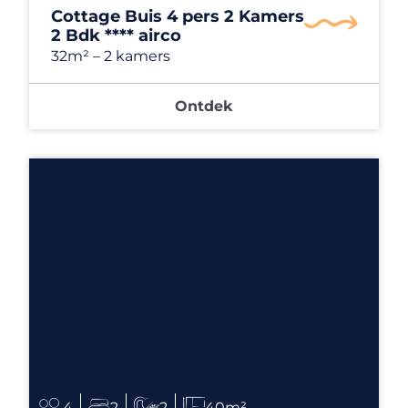
Cottage Buis 4 pers 2 Kamers
2 Bdk **** airco
32m²
– 2 kamers
Ontdek
4
2
2
40m²