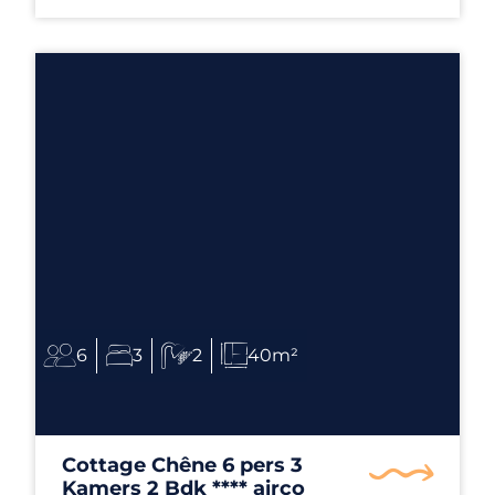
6
3
2
40m²
Cottage Chêne 6 pers 3
Kamers 2 Bdk **** airco