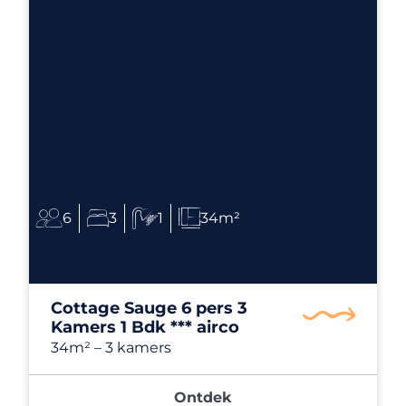
6
3
1
34m²
Cottage Sauge 6 pers 3
Kamers 1 Bdk *** airco
34m²
– 3 kamers
Ontdek