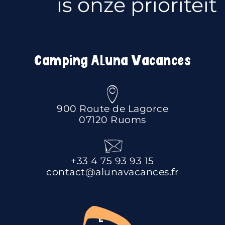
is onze prioriteit
Camping Aluna Vacances
900 Route de Lagorce
07120 Ruoms
+33 4 75 93 93 15
contact@alunavacances.fr
E