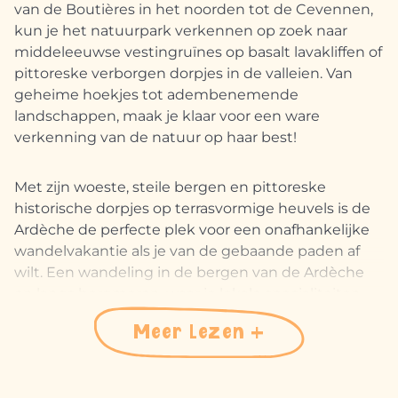
van de Boutières in het noorden tot de Cevennen,
kun je het natuurpark verkennen op zoek naar
middeleeuwse vestingruïnes op basalt lavakliffen of
pittoreske verborgen dorpjes in de valleien. Van
geheime hoekjes tot adembenemende
landschappen, maak je klaar voor een ware
verkenning van de natuur op haar best!
Met zijn woeste, steile bergen en pittoreske
historische dorpjes op terrasvormige heuvels is de
Ardèche de perfecte plek voor een onafhankelijke
wandelvakantie als je van de gebaande paden af
wilt. Een wandeling in de bergen van de Ardèche
en langs bergmeren, waar je lokale specialiteiten
kunt proeven.
Meer lezen
Dankzij onze
kaart van de Ardèche
vind je in het
noordwesten van de regio het plateau van de