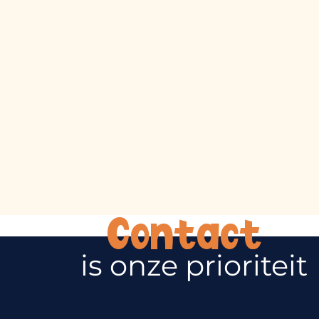
Ardèche, een afgelegen gebied ver van de
gebaande paden, met een gemiddelde hoogte van
1100 meter. Dit hoge kristallijne plateau wordt
onderbroken door recentere vulkanische activiteit,
die een landschap van koepels vormt dat bekend
staat als Sucs, waarvan de Mont Mézenc met 1754
meter de hoogste is. Je bevindt je nu op de grens
tussen de regio’s Haute-Loire en Auvergne. In en
rond de bergen van de Ardèche ontdek je een
aantal indrukwekkende vulkanische kenmerken,
een van de beroemdste is het perfect ronde
Issarlès-meer.
Contact
is onze prioriteit