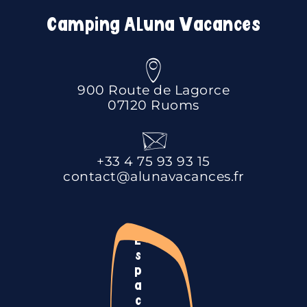
Camping Aluna Vacances
900 Route de Lagorce
07120 Ruoms
+33 4 75 93 93 15
contact@alunavacances.fr
E
s
p
a
c