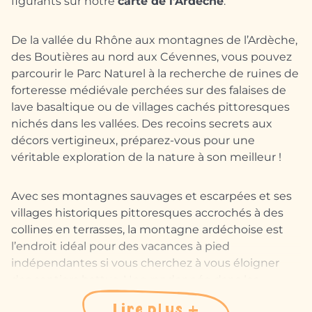
figurants sur notre
carte de l’Ardèche
.
De la vallée du Rhône aux montagnes de l’Ardèche,
des Boutières au nord aux Cévennes, vous pouvez
parcourir le Parc Naturel à la recherche de ruines de
forteresse médiévale perchées sur des falaises de
lave basaltique ou de villages cachés pittoresques
nichés dans les vallées. Des recoins secrets aux
décors vertigineux, préparez-vous pour une
véritable exploration de la nature à son meilleur !
Avec ses montagnes sauvages et escarpées et ses
villages historiques pittoresques accrochés à des
collines en terrasses, la montagne ardéchoise est
l’endroit idéal pour des vacances à pied
indépendantes si vous cherchez à vous éloigner
des sentiers battus. Une randonnée dans les
montagnes ardéchoises et au bord des lacs de
Lire plus