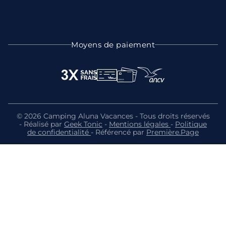
Moyens de paiement
© 2026 Camping Aluna Vacances - Tous droits réservés
- Réalisé par
Geek Tonic
-
Mentions légales
-
Politique
de confidentialité
- Référencé par
Première.Page