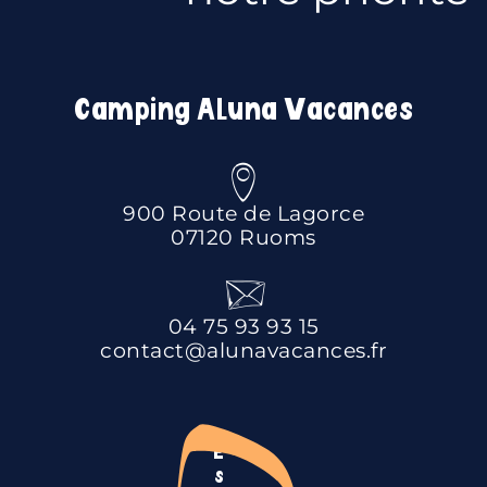
Camping Aluna Vacances
900 Route de Lagorce
07120 Ruoms
04 75 93 93 15
contact@alunavacances.fr
E
s