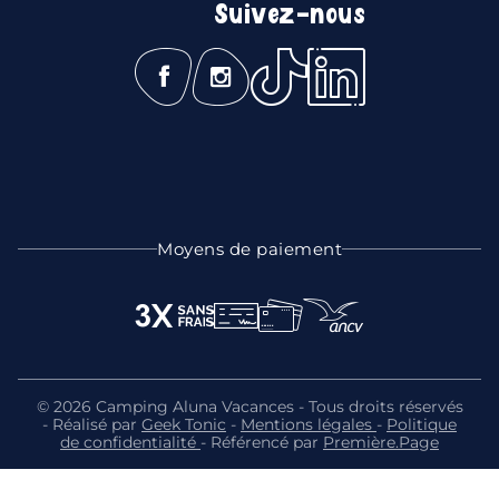
Suivez-nous
Moyens de paiement
© 2026 Camping Aluna Vacances - Tous droits réservés
- Réalisé par
Geek Tonic
-
Mentions légales
-
Politique
de confidentialité
- Référencé par
Première.Page