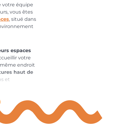
e votre équipe
eurs, vous êtes
nces
, situé dans
’environnement
eurs espaces
cueillir votre
u même endroit
tures haut de
ns et
 devis, merci
écisant votre
drons dans les