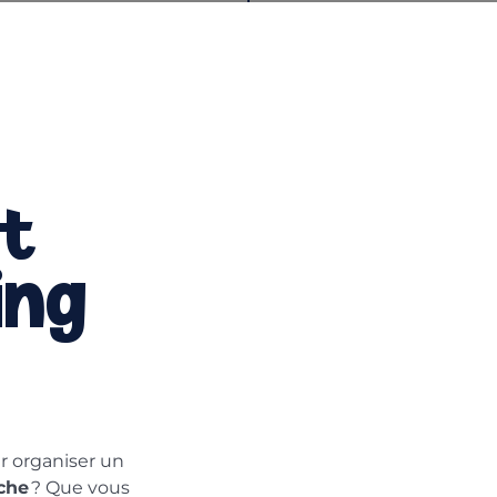
et
ing
r organiser un
che
? Que vous