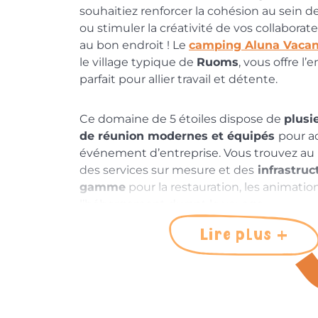
souhaitiez renforcer la cohésion au sein d
ou stimuler la créativité de vos collaborat
au bon endroit ! Le
camping Aluna Vaca
le village typique de
Ruoms
, vous offre l
parfait pour allier travail et détente.
Ce domaine de 5 étoiles dispose de
plusi
de réunion modernes et équipés
pour ac
événement d’entreprise. Vous trouvez a
des services sur mesure et des
infrastruc
gamme
pour la restauration, les animatio
l’hébergement durant le voyage.
Lire plus
Pour toutes informations ou demandes de
d’envoyer un mail à l’adresse
communication@alunavacances.fr
en pr
demande et vos besoins. Nous vous répon
plus brefs délais.