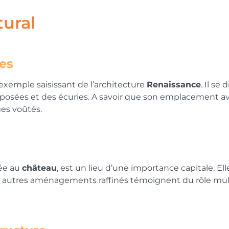
tural
es
exemple saisissant de l’architecture
Renaissance
. Il s
rposées et des écuries. A savoir que son emplacement av
es voûtés.
rée au
château
, est un lieu d’une importance capitale. Ell
ers autres aménagements raffinés témoignent du rôle mul