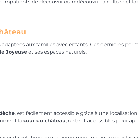
nts impatients de découvrir ou redécouvrir la culture et la
château
 adaptées aux familles avec enfants. Ces dernières per
de Joyeuse
et ses espaces naturels.
dèche
, est facilement accessible grâce à une localisatio
tamment la
cour du château
, restent accessibles pour ap
poser de solutions de stationnement pratique pour les vi