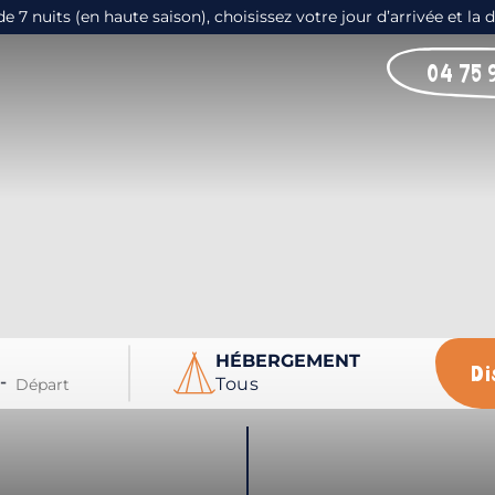
 nuits (en haute saison), choisissez votre jour d’arrivée et la 
04 75 
HÉBERGEMENT
Di
-