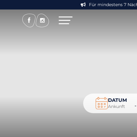
Für mindestens 7 Nächt
DATUM
-