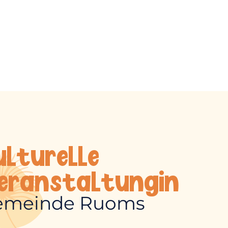
ulturelle
eranstaltungin
emeinde Ruoms