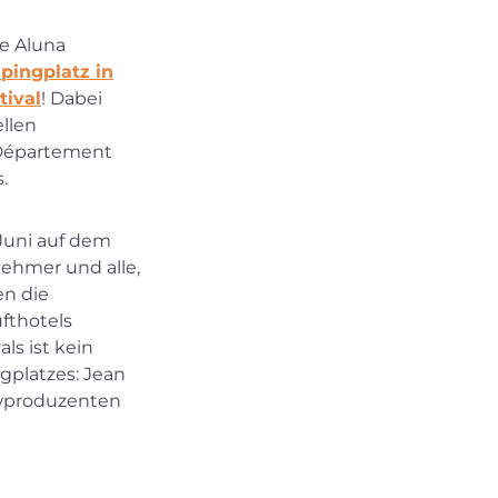
e Aluna
pingplatz in
tival
! Dabei
ellen
 Département
.
 Juni auf dem
nehmer und alle,
en die
fthotels
ls ist kein
gplatzes: Jean
wproduzenten