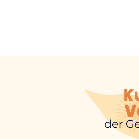
K
V
der G