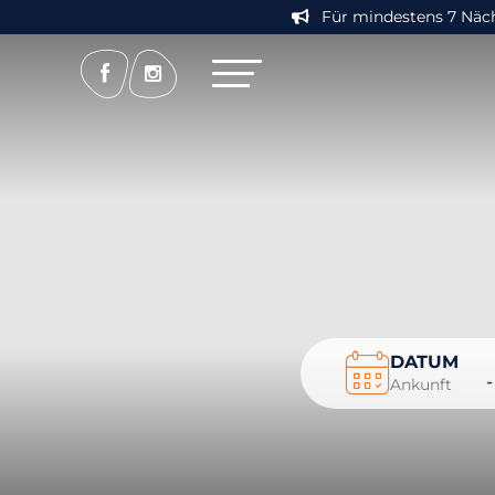
Für mindestens 7 Nächt
DATUM
-