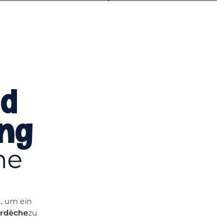
nd
ing
he
, um ein
Ardèche
zu