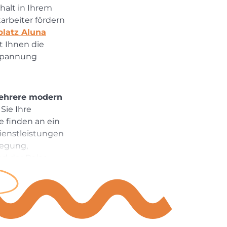
halt in Ihrem
tarbeiter fördern
latz Aluna
t Ihnen die
spannung
ehrere modern
 Sie Ihre
e finden an ein
enstleistungen
legung,
 der Reise.
n senden Sie
avacances.fr
rfnisse an. Wir
worten.