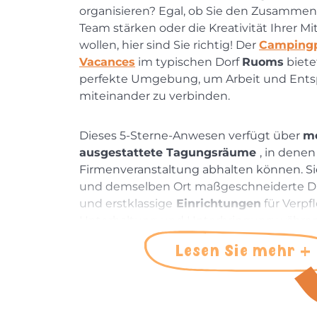
organisieren? Egal, ob Sie den Zusammen
Team stärken oder die Kreativität Ihrer Mi
wollen, hier sind Sie richtig! Der
Campingp
Vacances
im typischen Dorf
Ruoms
biete
perfekte Umgebung, um Arbeit und Ent
miteinander zu verbinden.
Dieses 5-Sterne-Anwesen verfügt über
m
ausgestattete Tagungsräume
, in denen
Firmenveranstaltung abhalten können. Si
und demselben Ort maßgeschneiderte Di
und erstklassige
Einrichtungen
für Verpf
Unterhaltung und Unterbringung während
Lesen Sie mehr
Für Informationen oder Angebotsanfrage
bitte eine E-Mail an
communication@alun
und geben Sie Ihre Anfrage und Ihre Bedü
werden Ihnen so schnell wie möglich ant