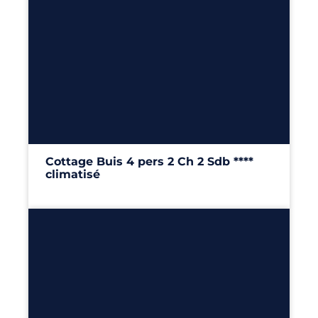
4
2
2
32m²
Cottage Buis 4 pers 2 Ch 2 Sdb ****
climatisé
32m²
– 2 chambres
Découvrir