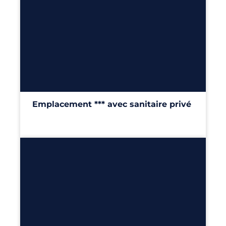
6
100m²
Emplacement *** avec sanitaire privé
100m²
Découvrir