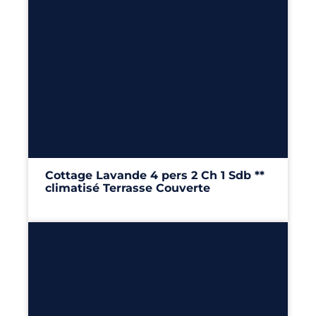
4
2
1
24m²
Cottage Lavande 4 pers 2 Ch 1 Sdb **
climatisé Terrasse Couverte
24m²
– 2 chambres
Découvrir