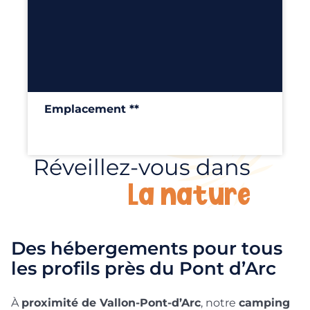
6
100m²
Emplacement **
100m²
Réveillez-vous dans
Découvrir
la nature
Des hébergements pour tous
les profils près du Pont d’Arc
À
proximité de Vallon-Pont-d’Arc
, notre
camping