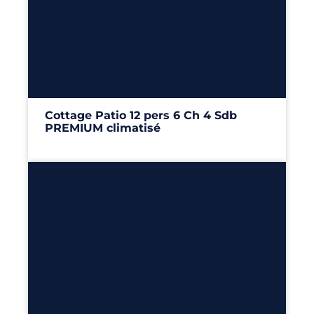
12
6
4
117m²
Cottage Patio 12 pers 6 Ch 4 Sdb
PREMIUM climatisé
117m²
– 6 chambres
Découvrir