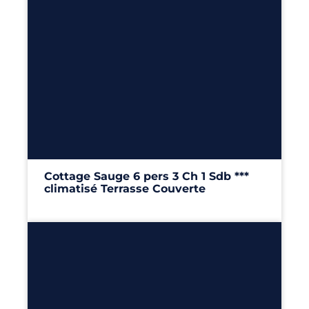
6
3
1
34m²
Cottage Sauge 6 pers 3 Ch 1 Sdb ***
climatisé Terrasse Couverte
34m²
– 3 chambres
Découvrir