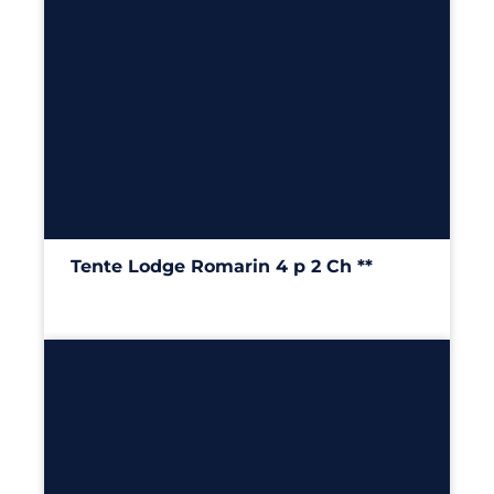
4
2
25m²
Tente Lodge Romarin 4 p 2 Ch **
25m²
– 2 chambres
Découvrir