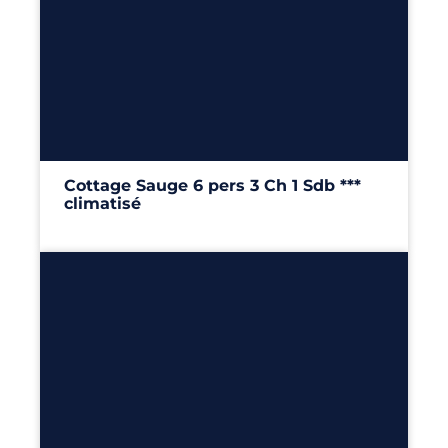
6
3
1
34m²
Cottage Sauge 6 pers 3 Ch 1 Sdb ***
climatisé
34m²
– 3 chambres
Découvrir