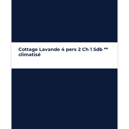
4
2
1
24m²
Cottage Lavande 4 pers 2 Ch 1 Sdb **
climatisé
24m²
– 2 chambres
Découvrir