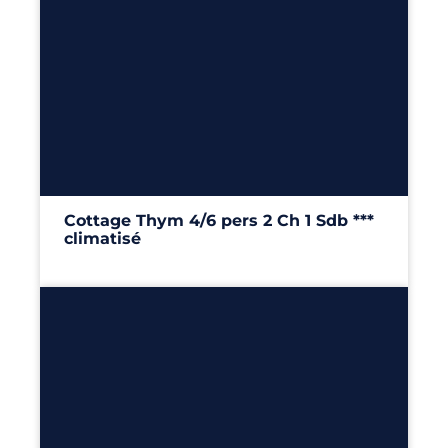
6
2
1
29m²
Cottage Thym 4/6 pers 2 Ch 1 Sdb ***
climatisé
29m²
– 2 chambres
Découvrir