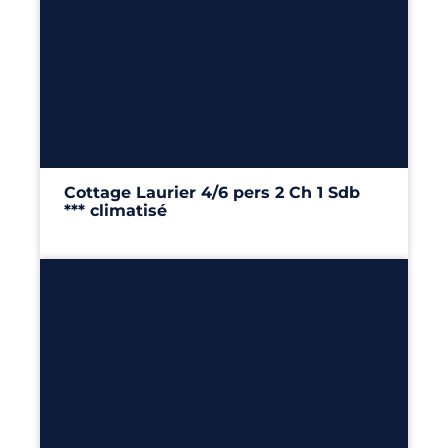
6
2
1
29m²
Cottage Laurier 4/6 pers 2 Ch 1 Sdb
*** climatisé
29m²
– 2 chambres
Découvrir