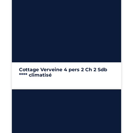
4
2
2
40m²
Cottage Verveine 4 pers 2 Ch 2 Sdb
**** climatisé
40m²
– 2 chambres
Découvrir