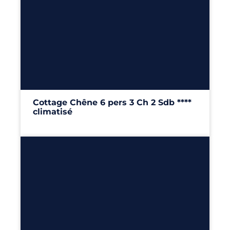
6
3
2
40m²
Cottage Chêne 6 pers 3 Ch 2 Sdb ****
climatisé
40m²
– 3 chambres
Découvrir