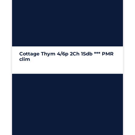
6
2
1
29m²
Cottage Thym 4/6p 2Ch 1Sdb *** PMR
clim
29m²
– 2 chambres
Découvrir