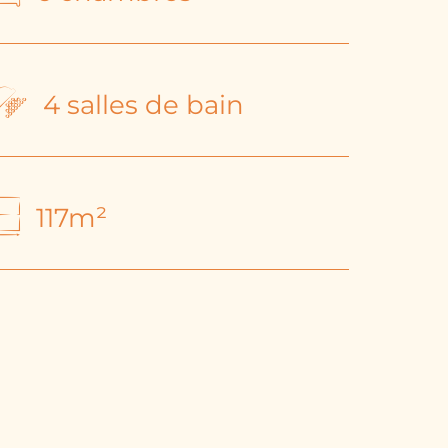
4 salles de bain
117m²