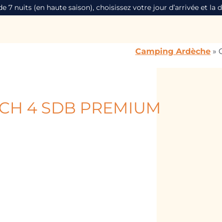
 nuits (en haute saison), choisissez votre jour d’arrivée et la 
Camping Ardèche
»
6 CH 4 SDB PREMIUM