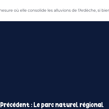
esure où elle consolide les alluvions de l’Ardèche, si bie
Précédent :
Le parc naturel régional