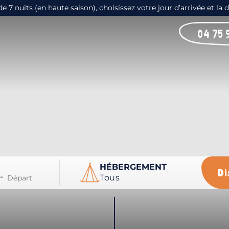
 nuits (en haute saison), choisissez votre jour d’arrivée et la 
04 75 
HÉBERGEMENT
Di
-