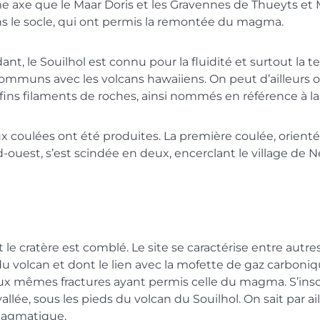
me axe que le Maar Doris et les Gravennes de Thueyts et 
s le socle, qui ont permis la remontée du magma.
nt, le Souilhol est connu pour la fluidité et surtout la 
 communs avec les volcans hawaiiens. On peut d’ailleurs
e fins filaments de roches, ainsi nommés en référence à 
ux coulées ont été produites. La première coulée, orienté
rd-ouest, s’est scindée en deux, encerclant le village d
cratère est comblé. Le site se caractérise entre autres 
volcan et dont le lien avec la mofette de gaz carbonique
ux mêmes fractures ayant permis celle du magma. S’inscr
 vallée, sous les pieds du volcan du Souilhol. On sait pa
omagmatique.