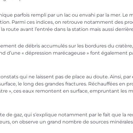
ique parfois rempli par un lac ou envahi par la mer. Le
fication. Parmi ces indices, on retrouve notamment des
a route avant l’entrée dans la station mais aussi derrièr
sement de débris accumulés sur les bordures du cratère, 
nd d’une « dépression marécageuse » font également part
onstats qui ne laissent pas de place au doute. Ainsi, pa
surface, le long des grandes fractures. Réchauffées en 
stre », ces eaux remontent en surface, empruntant les 
ofette de gaz, qui s’explique notamment par le fait que 
 ailleurs, on observe un grand nombre de sources minéral