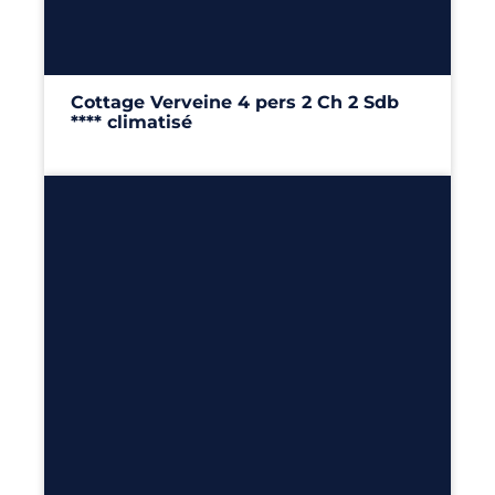
Cottage Verveine 4 pers 2 Ch 2 Sdb
**** climatisé
40m²
– 2 chambres
Découvrir
4
2
2
32m²