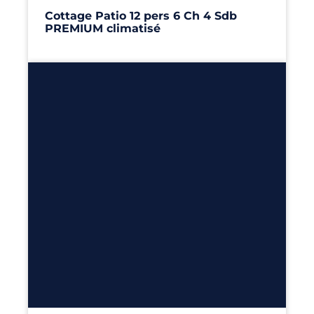
Cottage Patio 12 pers 6 Ch 4 Sdb
PREMIUM climatisé
117m²
– 6 chambres
Découvrir
6
100m²