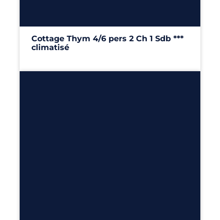
Cottage Thym 4/6 pers 2 Ch 1 Sdb ***
climatisé
29m²
– 2 chambres
Découvrir
6
100m²