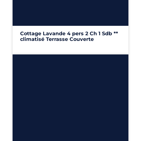
4
2
1
24m²
Cottage Lavande 4 pers 2 Ch 1 Sdb **
climatisé Terrasse Couverte
24m²
– 2 chambres
Découvrir