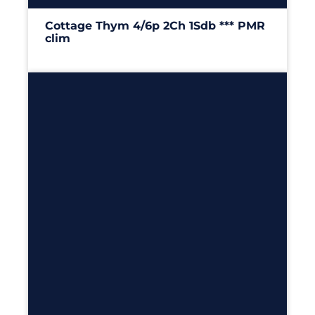
Cottage Thym 4/6p 2Ch 1Sdb *** PMR
clim
29m²
– 2 chambres
Découvrir
4
2
1
24m²