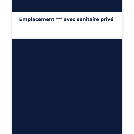
Emplacement *** avec sanitaire privé
100m²
Découvrir
6
3
2
40m²