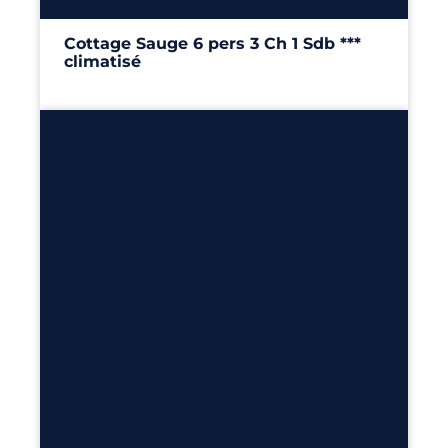
Cottage Sauge 6 pers 3 Ch 1 Sdb ***
climatisé
34m²
– 3 chambres
Découvrir
6
2
1
29m²