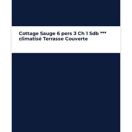
6
3
1
34m²
Cottage Sauge 6 pers 3 Ch 1 Sdb ***
climatisé Terrasse Couverte
34m²
– 3 chambres
Découvrir