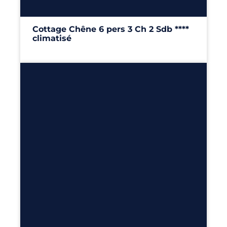
Cottage Chêne 6 pers 3 Ch 2 Sdb ****
climatisé
40m²
– 3 chambres
Découvrir
6
2
1
29m²