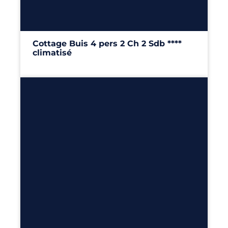
Cottage Buis 4 pers 2 Ch 2 Sdb ****
climatisé
32m²
– 2 chambres
Découvrir
6
2
1
29m²