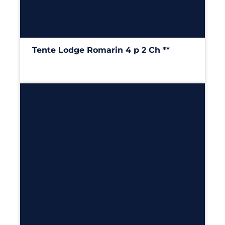
4
2
25m²
Tente Lodge Romarin 4 p 2 Ch **
25m²
– 2 chambres
Découvrir
4
2
2
40m²