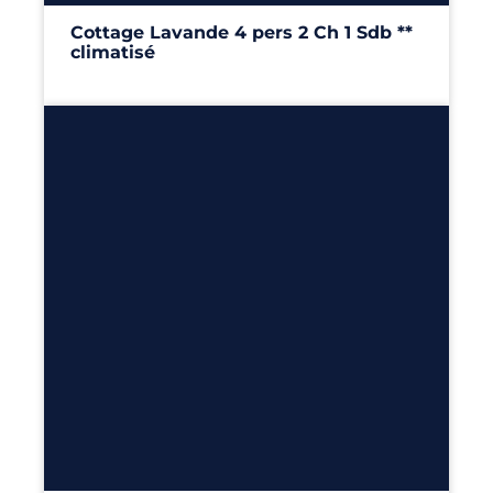
Cottage Lavande 4 pers 2 Ch 1 Sdb **
climatisé
24m²
– 2 chambres
Découvrir
12
6
4
117m²