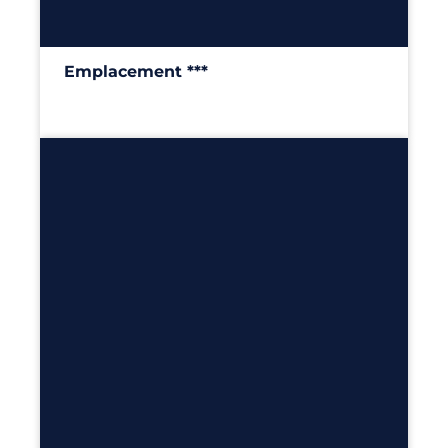
Emplacement ***
100m²
Découvrir
6
100m²