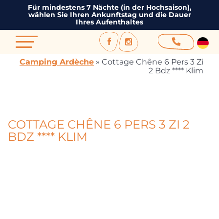
Für mindestens 7 Nächte (in der Hochsaison),
wählen Sie Ihren Ankunftstag und die Dauer
Ihres Aufenthaltes
Camping Ardèche
»
Cottage Chêne 6 Pers 3 Zi
2 Bdz **** Klim
COTTAGE CHÊNE 6 PERS 3 ZI 2
BDZ **** KLIM