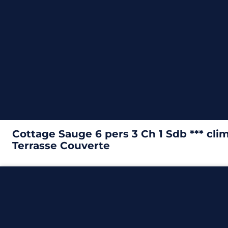
6
3
1
34m²
Cottage Sauge 6 pers 3 Ch 1 Sdb *** cli
Terrasse Couverte
34m²
– 3 chambres
Découvrir