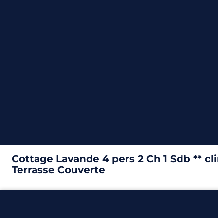
4
2
1
24m²
Cottage Lavande 4 pers 2 Ch 1 Sdb ** cl
Terrasse Couverte
24m²
– 2 chambres
Découvrir