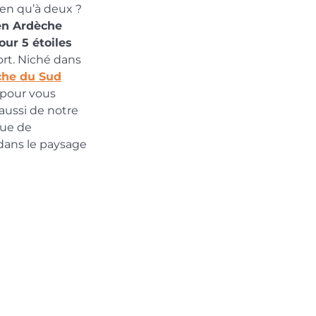
en qu’à deux ?
en Ardèche
our 5 étoiles
rt. Niché dans
che du Sud
pour vous
 aussi de notre
que de
ans le paysage