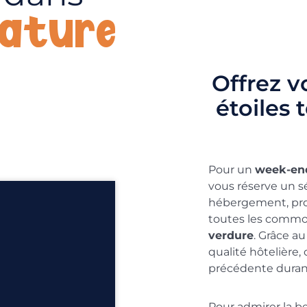
nature
Offrez 
étoiles 
Pour un
week-en
vous réserve un sé
hébergement, pro
toutes les commod
verdure
. Grâce a
qualité hôtelière,
précédente duran
Pour admirer la be