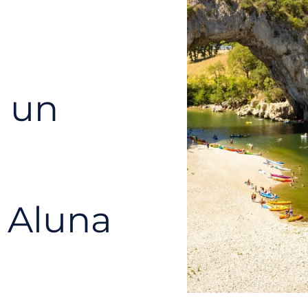
 un
 Aluna