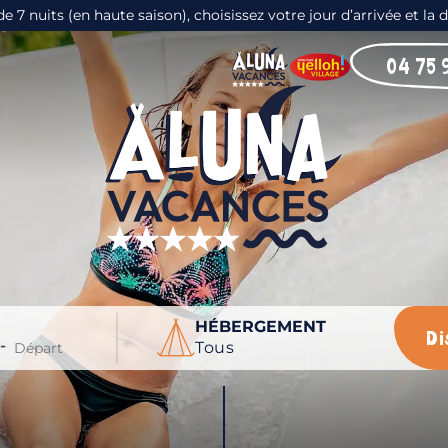
 nuits (en haute saison), choisissez votre jour d’arrivée et la 
04 75 
HÉBERGEMENT
Di
-